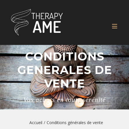
CONDITIONS
GENERALES DE
VENTE
Vos achats en toute sérénité
Accueil
/
Conditions générales de vente