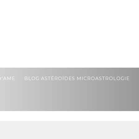
r’AME
BLOG ASTÉROÏDES MICROASTROLOGIE