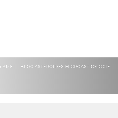
r’AME
BLOG ASTÉROÏDES MICROASTROLOGIE