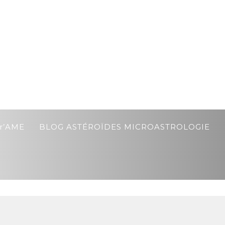
r’AME
BLOG ASTÉROÏDES MICROASTROLOGIE