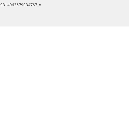
99314963679034767_n