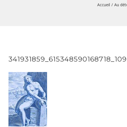
Accueil
/
Au déto
341931859_615348590168718_10