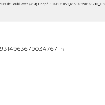
urs de l'oubli avec (414) Liriopé
/
341931859_615348590168718_10
99314963679034767_n