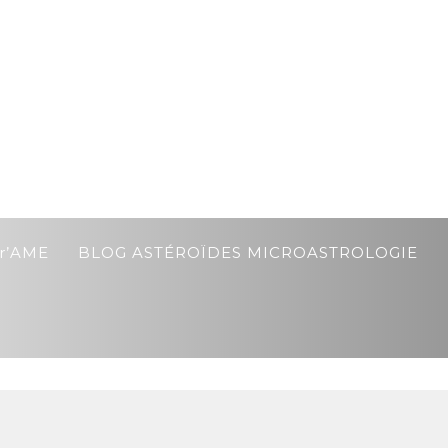
r’AME
BLOG ASTÉROÏDES MICROASTROLOGIE