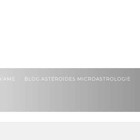
r’AME
BLOG ASTÉROÏDES MICROASTROLOGIE