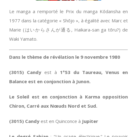
Le manga a remporté le Prix du manga Kōdansha en
1977 dans la catégorie « Shōjo », à égalité avec Marc et
Marie (はいからさんが通る, Haikara-san ga tōru?) de
Waki Yamato.
Dans le thème de révélation le 9 novembre 1980
(3015) Candy
est à
1°53 du Taureau, Venus en
Balance est en conjonction à Junon.
Le Soleil est en conjonction à Karma opposition
Chiron, Carré aux Nœuds Nord et Sud.
(3015) Candy
est en Quinconce à
Jupiter
Le degré Sabian
: “Un orage électrique.” Le pouvoir