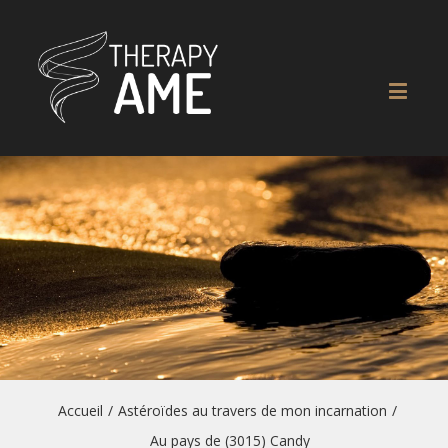
Accueil
/
Astéroïdes au travers de mon incarnation
/
Au pays de (3015) Candy