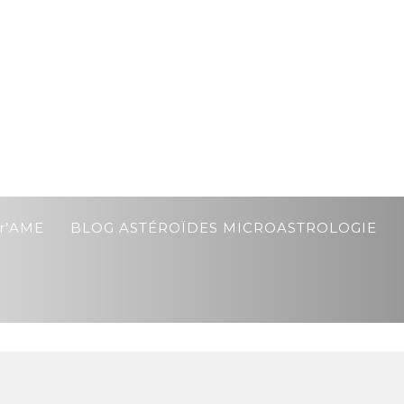
r’AME
BLOG ASTÉROÏDES MICROASTROLOGIE