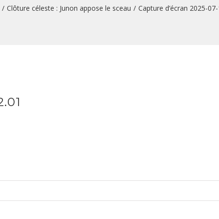
/
Clôture céleste : Junon appose le sceau
/
Capture d’écran 2025-07-
2.01