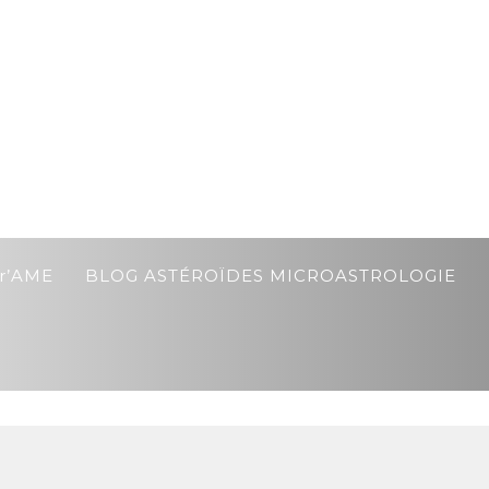
r’AME
BLOG ASTÉROÏDES MICROASTROLOGIE