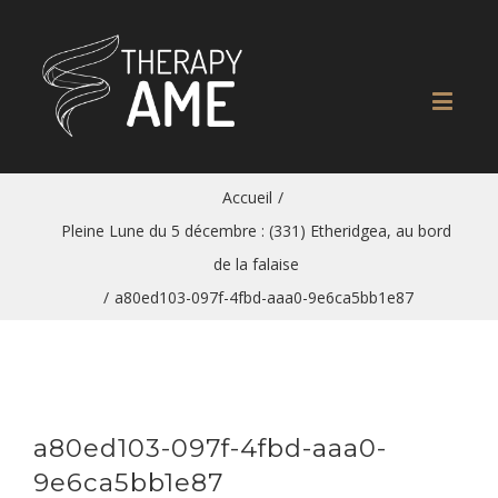
Accueil
/
Pleine Lune du 5 décembre : (331) Etheridgea, au bord
de la falaise
/
a80ed103-097f-4fbd-aaa0-9e6ca5bb1e87
a80ed103-097f-4fbd-aaa0-
9e6ca5bb1e87