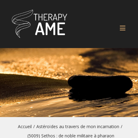
Accueil
/
Astéroïdes au travers de mon incarnation
/
(5009) Sethos : de noble militaire à pharaon