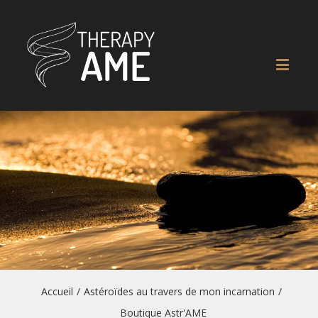
Accueil
/
Astéroïdes au travers de mon incarnation
/
Boutique Astr'AME