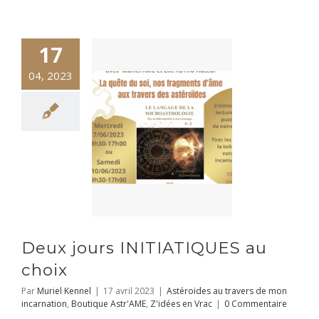
17
04, 2023
Deux jours INITIATIQUES au
choix
Par
Muriel Kennel
|
17 avril 2023
|
Astéroïdes au travers de mon
incarnation
,
Boutique Astr'AME
,
Z'idées en Vrac
|
0 Commentaire