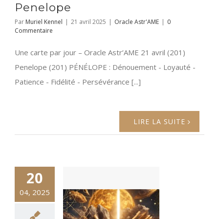
Penelope
Par
Muriel Kennel
|
21 avril 2025
|
Oracle Astr'AME
|
0
Commentaire
Une carte par jour – Oracle Astr’AME 21 avril (201)
Penelope (201) PÉNÉLOPE : Dénouement - Loyauté -
Patience - Fidélité - Persévérance [...]
LIRE LA SUITE
20
04, 2025