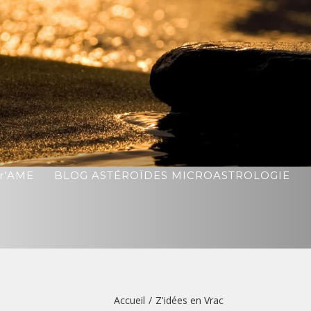
r’AME
BLOG ASTÉROÏDES MICROASTROLOGIE
Accueil
/
Z'idées en Vrac