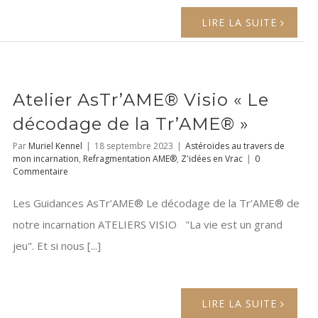
LIRE LA SUITE
Atelier AsTr’AME® Visio « Le
décodage de la Tr’AME® »
Par
Muriel Kennel
|
18 septembre 2023
|
Astéroïdes au travers de
mon incarnation
,
Refragmentation AME®
,
Z'idées en Vrac
|
0
Commentaire
Les Guidances AsTr’AME® Le décodage de la Tr’AME® de
notre incarnation ATELIERS VISIO "La vie est un grand
jeu". Et si nous [...]
LIRE LA SUITE