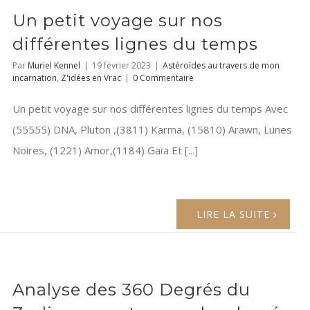
Un petit voyage sur nos
différentes lignes du temps
Par
Muriel Kennel
|
19 février 2023
|
Astéroïdes au travers de mon
incarnation
,
Z'idées en Vrac
|
0 Commentaire
Un petit voyage sur nos différentes lignes du temps Avec
(55555) DNA, Pluton ,(3811) Karma, (15810) Arawn, Lunes
Noires, (1221) Amor,(1184) Gaïa Et [...]
LIRE LA SUITE
Analyse des 360 Degrés du