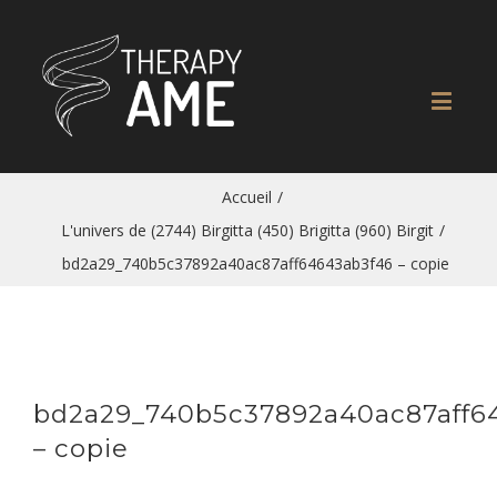
Accueil
/
L'univers de (2744) Birgitta (450) Brigitta (960) Birgit
/
bd2a29_740b5c37892a40ac87aff64643ab3f46 – copie
bd2a29_740b5c37892a40ac87aff6
– copie