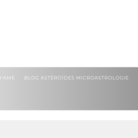
r’AME
BLOG ASTÉROÏDES MICROASTROLOGIE