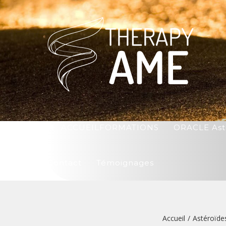
ACCUEIL
FORMATIONS
ORACLE Ast
Contact
Témoignages
Accueil
/
Astéroïde