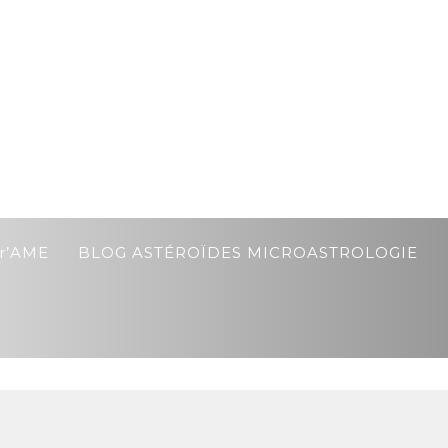
r’AME
BLOG ASTÉROÏDES MICROASTROLOGIE