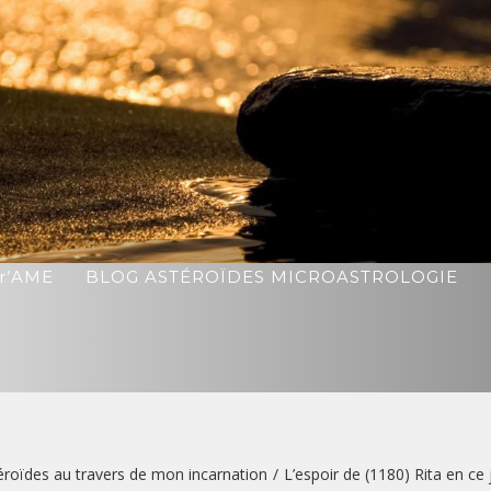
r’AME
BLOG ASTÉROÏDES MICROASTROLOGIE
éroïdes au travers de mon incarnation
/
L’espoir de (1180) Rita en ce