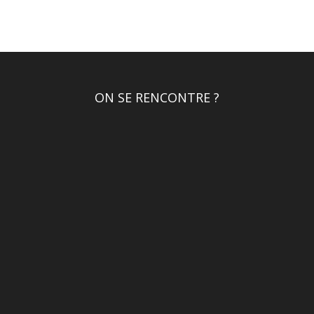
ON SE RENCONTRE ?