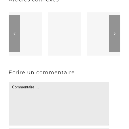
Ecrire un commentaire