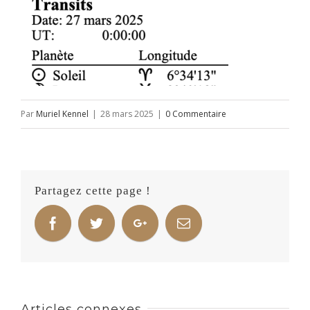
Par
Muriel Kennel
|
28 mars 2025
|
0 Commentaire
Partagez cette page !
Articles connexes