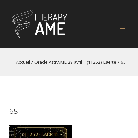
Accueil
/
Oracle Astr’AME 28 avril – (11252) Laërte
/
65
65