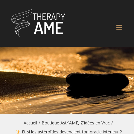
Accueil
/
Boutique Astr'AME
,
Z'idées en Vrac
/
Et si les astéroïdes devenaient ton oracle intérieur ?