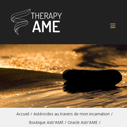
Accueil
/
Astéroïdes au travers de mon incarnation
/
Boutique Astr'AME
/
Oracle Astr'AME
/