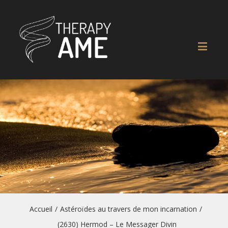
Accueil
/
Astéroïdes au travers de mon incarnation
/
(2630) Hermod – Le Messager Divin