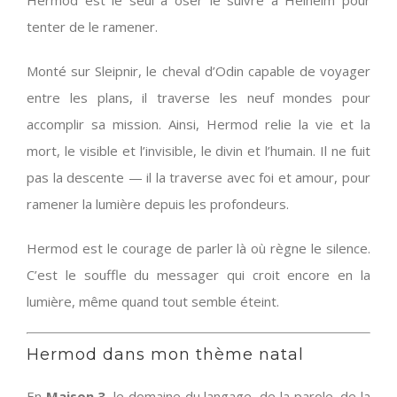
Hermod est le seul à oser le suivre à Helheim pour
tenter de le ramener.
Monté sur Sleipnir, le cheval d’Odin capable de voyager
entre les plans, il traverse les neuf mondes pour
accomplir sa mission. Ainsi, Hermod relie la vie et la
mort, le visible et l’invisible, le divin et l’humain. Il ne fuit
pas la descente — il la traverse avec foi et amour, pour
ramener la lumière depuis les profondeurs.
Hermod est le courage de parler là où règne le silence.
C’est le souffle du messager qui croit encore en la
lumière, même quand tout semble éteint.
Hermod dans mon thème natal
En
Maison 3
, le domaine du langage, de la parole, de la