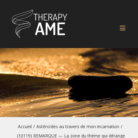
Accueil
/
Astéroïdes au travers de mon incarnation
/
(10119) REMARQUE — La zone du thème qui dérange