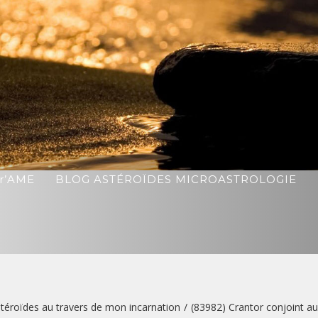
r’AME
BLOG ASTÉROÏDES MICROASTROLOGIE
téroïdes au travers de mon incarnation
/
(83982) Crantor conjoint au