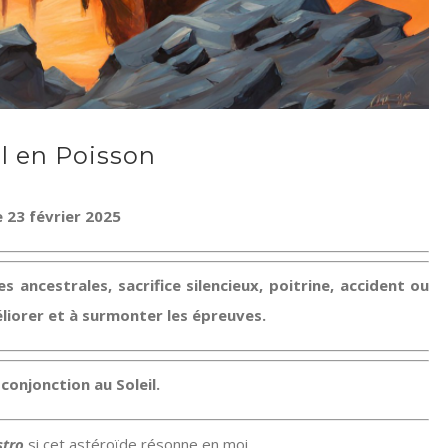
il en Poisson
e 23 février 2025
s ancestrales, sacrifice silencieux, poitrine, accident ou
méliorer et à surmonter les épreuves.
conjonction au Soleil.
Astro
si cet astéroïde résonne en moi.