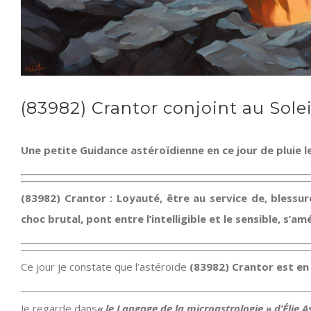
(83982) Crantor conjoint au Sole
Une petite Guidance astéroïdienne en ce jour de pluie l
(83982) Crantor : Loyauté, être au service de, blessure
choc brutal,
pont entre l’intelligible et le sensible, s’a
Ce jour je constate que l’astéroïde
(83982) Crantor est en 
Je regarde dans
« le Langage de la microastrologie » d’Élie 