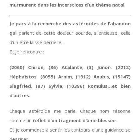
murmurent dans les interstices d’un thème natal
.
Je pars à la recherche des astéroïdes de l’abandon
qui
parlent de cette douleur sourde, silencieuse, celle
d’un être laissé derrière…
Et je rencontre :
(2060) Chiron,
(36) Atalante
,
(3) Junon
,
(2212)
Héphaïstos
,
(8055) Arnim
,
(1912) Anubis,
(15147)
Siegfried
,
(87) Sylvia
,
(10386) Romulus…et bien
d’autres.
Chaque astéroïde me parle. Chaque nom résonne
comme un
reflet d’un fragment d’âme blessée
.
Et je commence à sentir les contours d’une guidance se
dessiner…