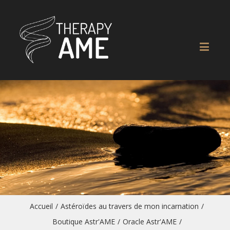
Accueil
/
Astéroïdes au travers de mon incarnation
/
Boutique Astr'AME
/
Oracle Astr'AME
/