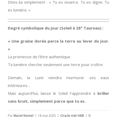
Dites-lui simplement : « Tu es vivant·e. Tu es digne. Tu
es lumière. »
Degré symbolique du jour (Soleil à 28° Taureau) :
« Une graine dorée perce la terre au lever du jour.
»
La promesse de l’être authentique.
Ta lumière cherche seulement une terre pour croître.
Demain, la Lune viendra murmurer ses eaux
intérieures…
Mais aujourd’hui, laisse le Soleil t’apprendre à
briller
sans bruit, simplement parce que tu es.
Par
Muriel Kennel
|
18 mai 2025
|
Oracle Astr'AME
|
0