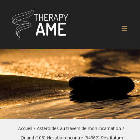
Accueil
/
Astéroïdes au travers de mon incarnation
/
Quand (108) Hecuba rencontre (54362) Restitutum